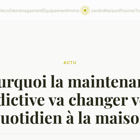
Déco
Déménagement
Équipement
Immo
Jardin
Maison
Piscine
Tr
ACTU
urquoi la maintena
dictive va changer v
uotidien à la mais