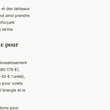
 et des tableaux
eut ainsi prendre
nforçant
g terme.
ue pour
l'investissement
(80-179 €),
30 € l'unité),
 pour volets
l'énergie et le
tions pour