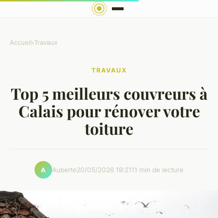
Accueil
›
Travaux
TRAVAUX
Top 5 meilleurs couvreurs à
Calais pour rénover votre
toiture
Auberte
20/05/2026 19:21
11 min de lecture
A