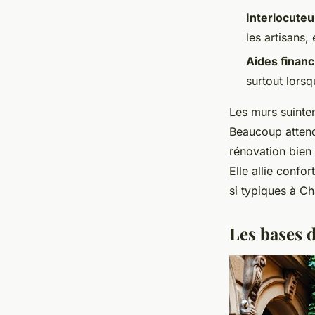
Interlocuteu
les artisans,
Aides financ
surtout lors
Les murs suintent
Beaucoup attend
rénovation bien 
Elle allie conf
si typiques à C
Les bases 