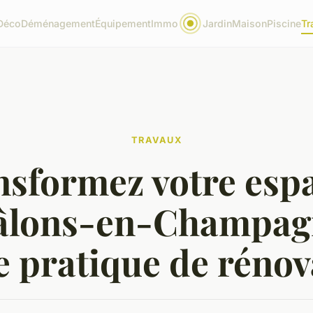
Déco
Déménagement
Équipement
Immo
Jardin
Maison
Piscine
Tr
TRAVAUX
sformez votre esp
âlons-en-Champagn
e pratique de rénov