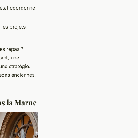
’état coordonne
les projets,
les repas ?
ant, une
une stratégie.
isons anciennes,
ns la Marne