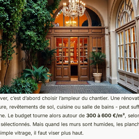
er, c’est d’abord choisir l’ampleur du chantier. Une rénovat
re, revêtements de sol, cuisine ou salle de bains - peut suffi
ine. Le budget tourne alors autour de
300 à 600 €/m²
, selo
x sélectionnés. Mais quand les murs sont humides, les planc
imple vitrage, il faut viser plus haut.