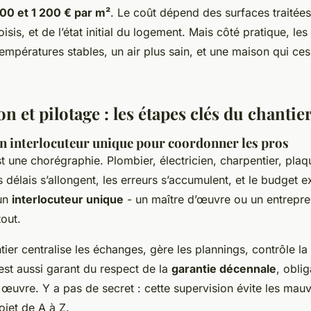
00 et 1 200 € par m²
. Le coût dépend des surfaces traitées
sis, et de l’état initial du logement. Mais côté pratique, les
températures stables, un air plus sain, et une maison qui ces
n et pilotage : les étapes clés du chantie
un interlocuteur unique pour coordonner les pros
st une chorégraphie. Plombier, électricien, charpentier, pla
s délais s’allongent, les erreurs s’accumulent, et le budget e
 un
interlocuteur unique
- un maître d’œuvre ou un entrepre
tout.
ier centralise les échanges, gère les plannings, contrôle la
l est aussi garant du respect de la
garantie décennale
, oblig
œuvre. Y a pas de secret : cette supervision évite les mauv
ojet de A à Z.