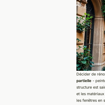
Décider de rénov
partielle
- peintu
structure est sa
et les matériau
les fenêtres en s