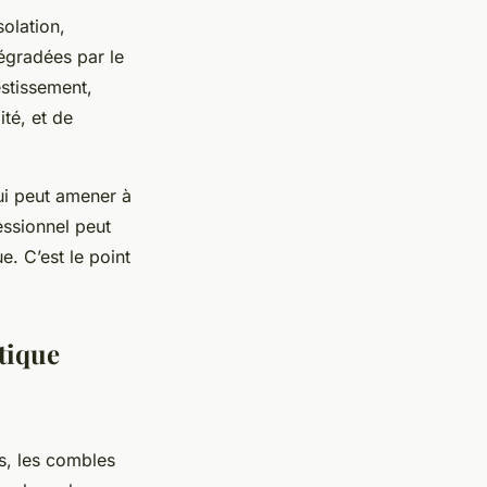
solation,
égradées par le
estissement,
té, et de
qui peut amener à
essionnel peut
e. C’est le point
étique
rs, les combles