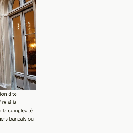
ion dite
re si la
n la complexité
hers bancals ou