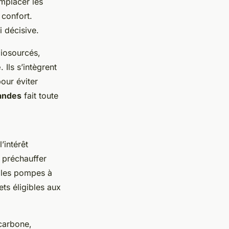
emplacer les
e confort.
i décisive.
biosourcés,
e
. Ils s’intègrent
pour éviter
bandes
fait toute
’intérêt
r préchauffer
, les pompes à
ts éligibles aux
 carbone,