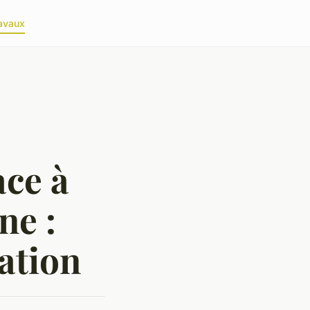
avaux
ace à
e :
ation