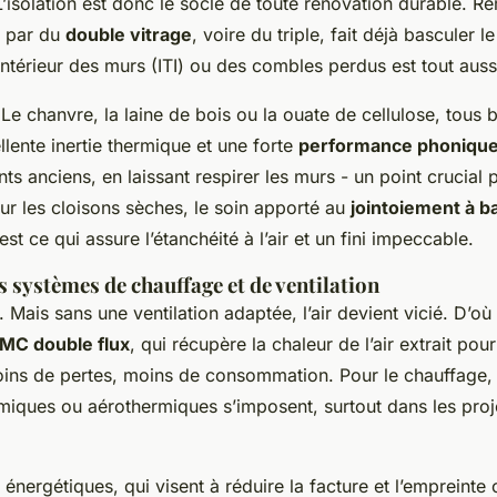
 L’isolation est donc le socle de toute rénovation durable. R
s par du
double vitrage
, voire du triple, fait déjà basculer l
l’intérieur des murs (ITI) ou des combles perdus est tout auss
Le chanvre, la laine de bois ou la ouate de cellulose, tous 
llente inertie thermique et une forte
performance phoniqu
ts anciens, en laissant respirer les murs - un point crucial 
our les cloisons sèches, le soin apporté au
jointoiement à 
’est ce qui assure l’étanchéité à l’air et un fini impeccable.
 systèmes de chauffage et de ventilation
n. Mais sans une ventilation adaptée, l’air devient vicié. D’où l
MC double flux
, qui récupère la chaleur de l’air extrait pou
Moins de pertes, moins de consommation. Pour le chauffage
miques ou aérothermiques s’imposent, surtout dans les proje
.
énergétiques, qui visent à réduire la facture et l’empreinte