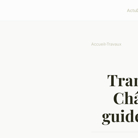
Actu
Accueil
›
Travaux
Tran
Ch
guid