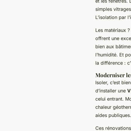
et les fenêtres.
simples vitrage
L’isolation par 
Les matériaux ? 
offrent une exce
bien aux bâtimen
l’humidité. Et p
la différence : c
Moderniser les
Isoler, c’est bie
d’installer une
V
celui entrant. 
chaleur géother
aides publiques
Ces rénovations 