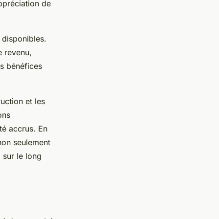
ppréciation de
 disponibles.
e revenu,
es bénéfices
uction et les
ons
té accrus. En
 non seulement
 sur le long