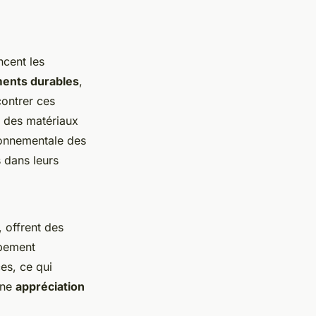
ncent les
ments durables
,
ontrer ces
r des matériaux
ronnementale des
 dans leurs
, offrent des
ppement
es, ce qui
une
appréciation