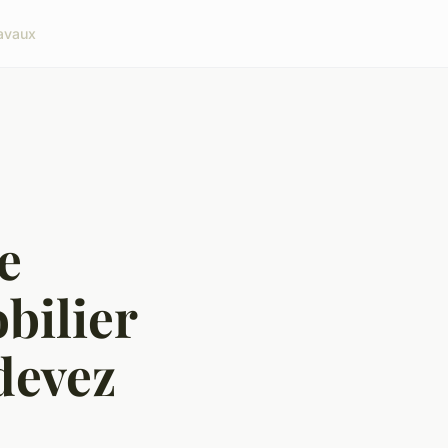
avaux
e
bilier
devez